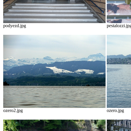
podyezd.jpg
pestalozzi.jp
ozero2.jpg
ozero.jpg