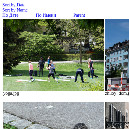
Sort by Date
Sort by Name
По Дате
По Имени
Parent
yoga.jpg
zhiloy_dom.