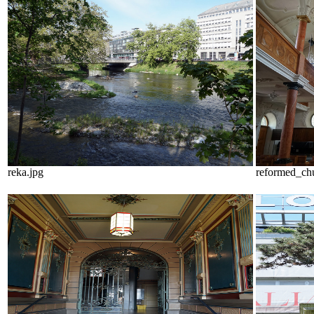
reka.jpg
reformed_ch