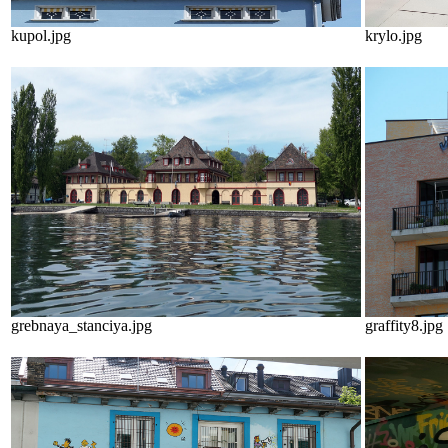
kupol.jpg
krylo.jpg
grebnaya_stanciya.jpg
graffity8.jpg