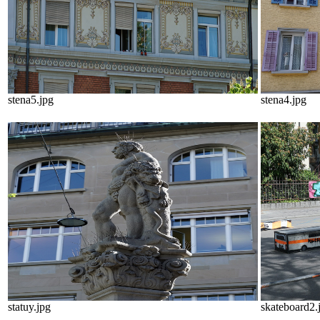
stena5.jpg
stena4.jpg
statuy.jpg
skateboard2.