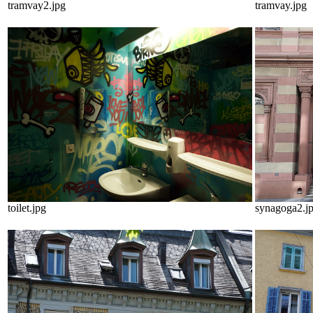
tramvay2.jpg
tramvay.jpg
toilet.jpg
synagoga2.j