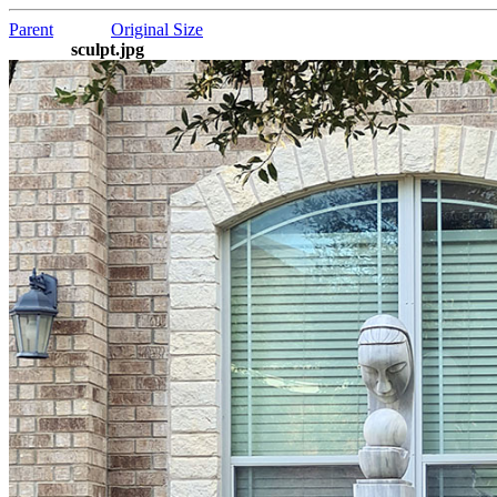
Parent
Original Size
sculpt.jpg