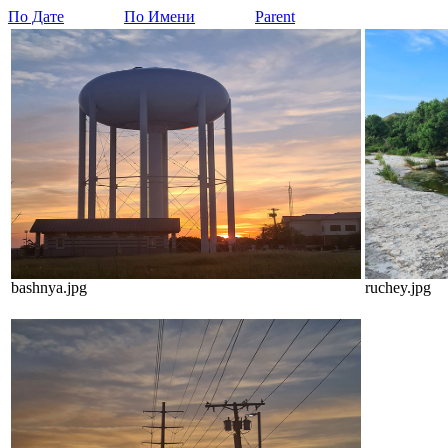
По Дате
По Имени
Parent
bashnya.jpg
ruchey.jpg