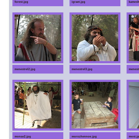
forest.jpg
igraet.jpg
kamesh
menestrel2.jpg
menestrel3.jpg
menestr
monax2.jpg
morozhennoe.jpg
most.j