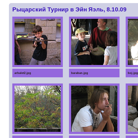
Рыцарский Турнир в Эйн Яэль, 8.10.09
arbalet2.jpg
baraban.jpg
boj.jpg