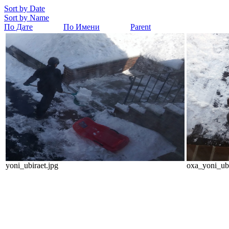
Sort by Date
Sort by Name
По Дате
По Имени
Parent
yoni_ubiraet.jpg
oxa_yoni_ubi