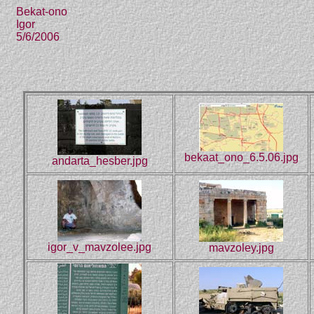
Bekat-ono
Igor
5/6/2006
bekaat_ono_6.5.06.jpg
andarta_hesber.jpg
igor_v_mavzolee.jpg
mavzoley.jpg