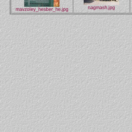
nagmash.jpg
mavzoley_hesber_he.jpg