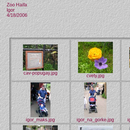
Zoo Haifa
Igor
4/18/2006
cav-popugay.jpg
cvety.jpg
igor_maks.jpg
igor_na_gorke.jpg
i