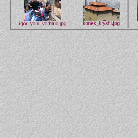
konek_kryshi.jpg
igor_yoni_verblud.jpg