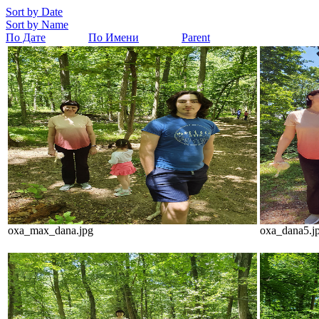
Sort by Date
Sort by Name
По Дате
По Имени
Parent
oxa_max_dana.jpg
oxa_dana5.j