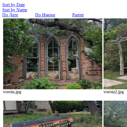
Sort by Date
Sort by Name
По Дате
По Имени
Parent
vorota.jpg
vorota2.jpg