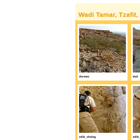
Wadi Tamar, Tzafit,
derewo
deti
edik_sheleg
edik