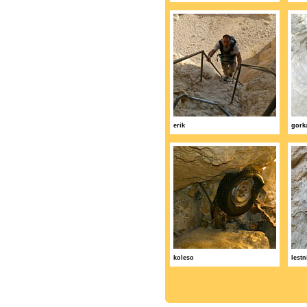
erik
gork
koleso
lestn