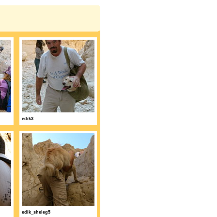
edik3
edik_sheleg5