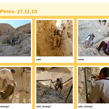
 Peres. 27.11.10
edik
edik2
_sheleg2
edik_sheleg3
edik_sheleg4