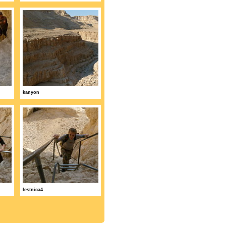
kanyon
lestnica4