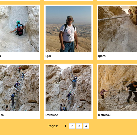
a
igor
igors
ica
lestnica2
lestnica3
Pages:
1
2
3
4