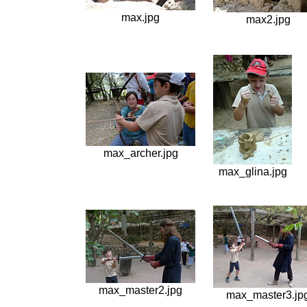
max.jpg
max2.jpg
max_archer.jpg
max_glina.jpg
max_master2.jpg
max_master3.jp