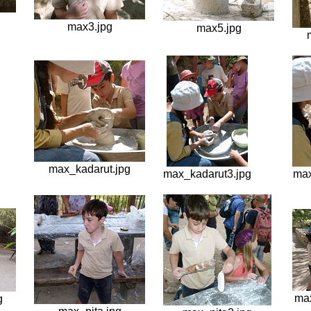
max3.jpg
max5.jpg
max_kadarut.jpg
max_kadarut3.jpg
max
ma
g