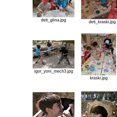
deti_glina.jpg
deti_kraski.jpg
igor_yoni_mech3.jpg
kraski.jpg