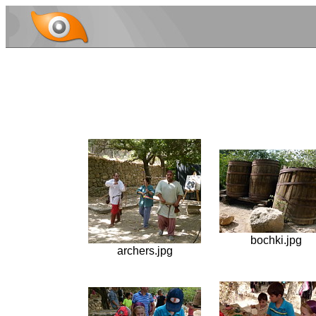
bochki.jpg
archers.jpg