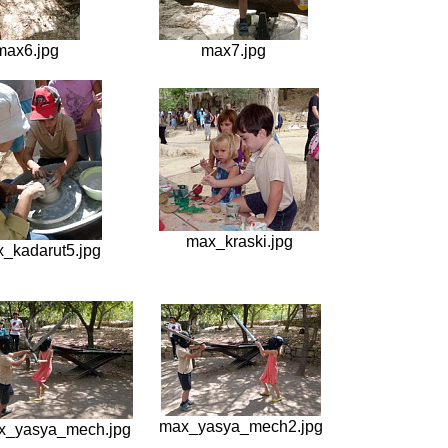
max6.jpg
max7.jpg
max_kraski.jpg
_kadarut5.jpg
max_yasya_mech2.jpg
x_yasya_mech.jpg