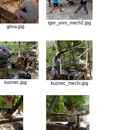
igor_yoni_mech2.jpg
glina.jpg
kuznec.jpg
kuznec_mechi.jpg