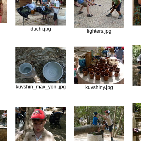
duchi.jpg
fighters.jpg
kuvshin_max_yoni.jpg
kuvshiny.jpg