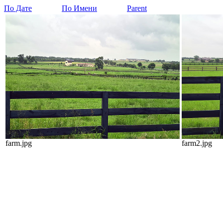
По Дате
По Имени
Parent
farm.jpg
farm2.jpg