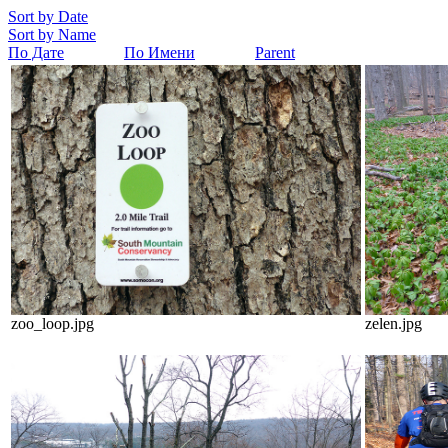
Sort by Date
Sort by Name
По Дате
По Имени
Parent
zoo_loop.jpg
zelen.jpg