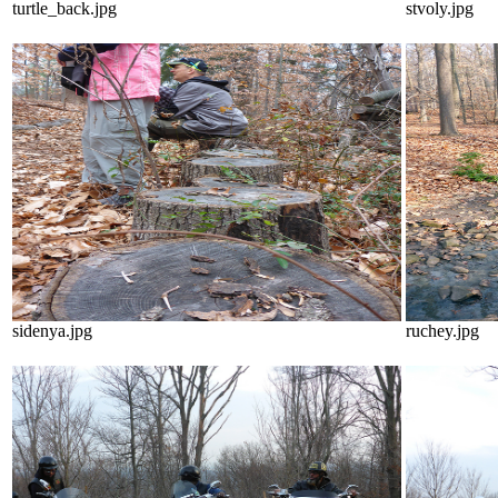
turtle_back.jpg
stvoly.jpg
sidenya.jpg
ruchey.jpg