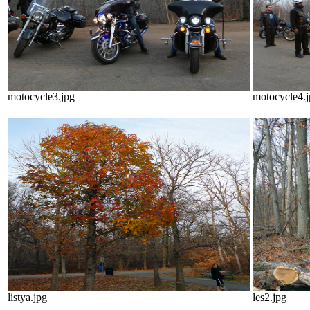
motocycle3.jpg
motocycle4.
listya.jpg
les2.jpg