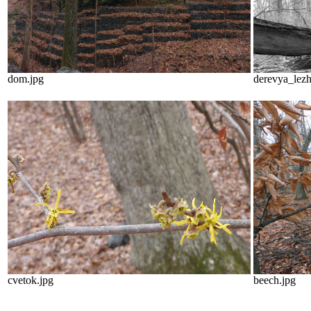
dom.jpg
derevya_lezh
cvetok.jpg
beech.jpg