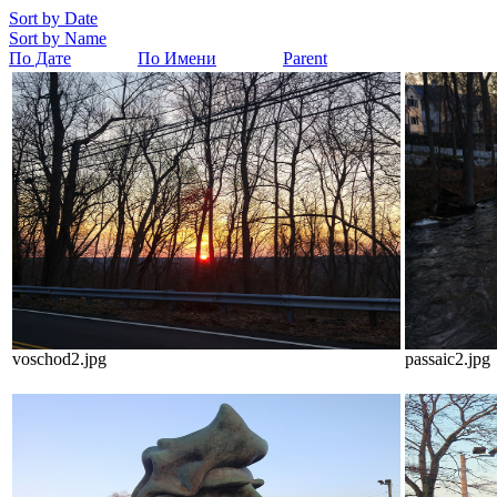
Sort by Date
Sort by Name
По Дате
По Имени
Parent
voschod2.jpg
passaic2.jpg