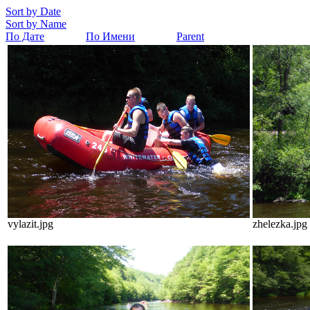
Sort by Date
Sort by Name
По Дате
По Имени
Parent
vylazit.jpg
zhelezka.jpg