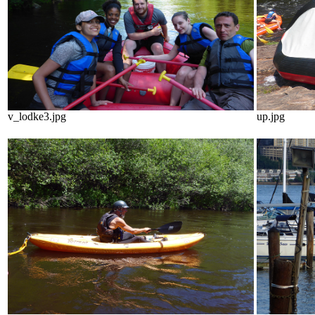
v_lodke3.jpg
up.jpg