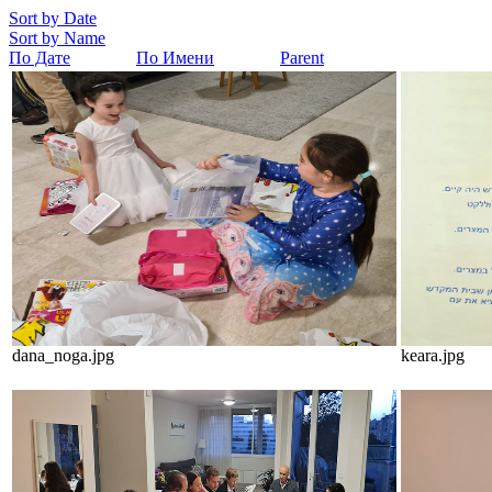
Sort by Date
Sort by Name
По Дате
По Имени
Parent
dana_noga.jpg
keara.jpg