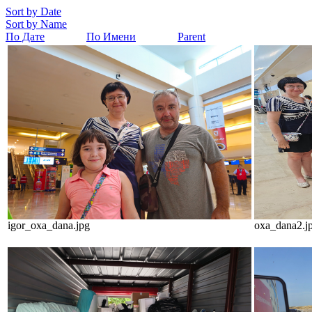
Sort by Date
Sort by Name
По Дате
По Имени
Parent
igor_oxa_dana.jpg
oxa_dana2.j