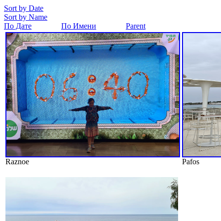
Sort by Date
Sort by Name
По Дате
По Имени
Parent
Raznoe
Pafos