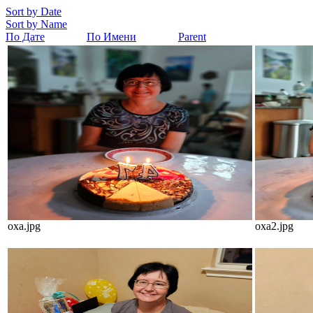
Sort by Date
Sort by Name
По Дате
По Имени
Parent
oxa.jpg
oxa2.jpg