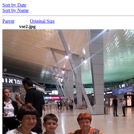
Sort by Date
Sort by Name
Parent
Original Size
vse2.jpg