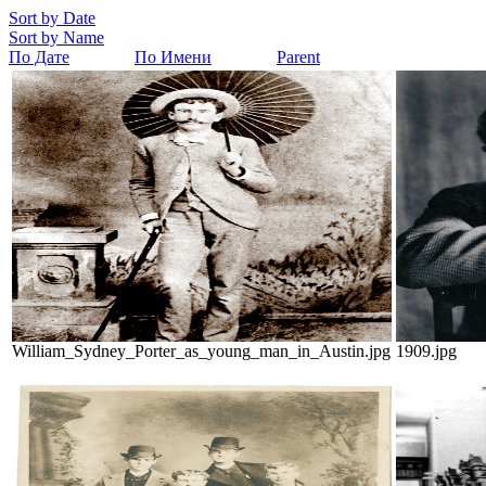
Sort by Date
Sort by Name
По Дате
По Имени
Parent
William_Sydney_Porter_as_young_man_in_Austin.jpg
1909.jpg