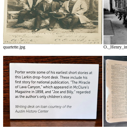
quartette.jpg
O._Henry_in_