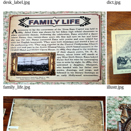
desk_label.jpg
dict.jpg
family_life.jpg
illustr.jpg