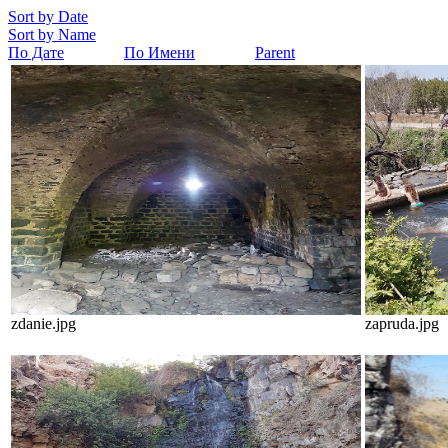
Sort by Date
Sort by Name
По Дате
По Имени
Parent
zdanie.jpg
zapruda.jpg