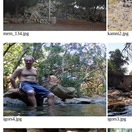
mem_134.jpg
kamni2.jpg
igors4.jpg
igors3.jpg