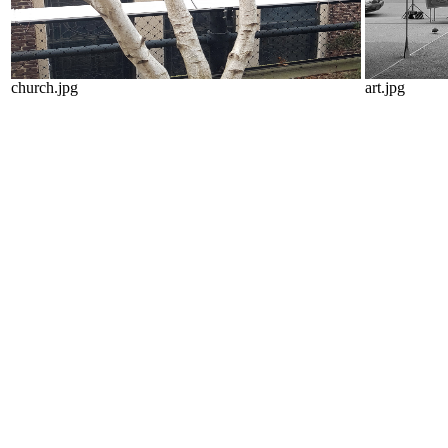
church.jpg
art.jpg