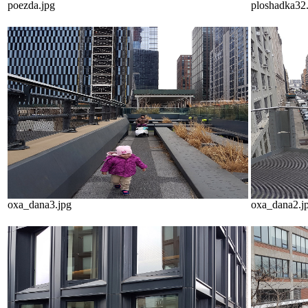
poezda.jpg
ploshadka32
oxa_dana3.jpg
oxa_dana2.j