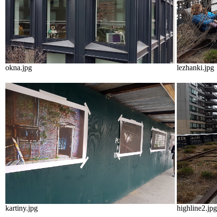
okna.jpg
lezhanki.jpg
kartiny.jpg
highline2.jpg