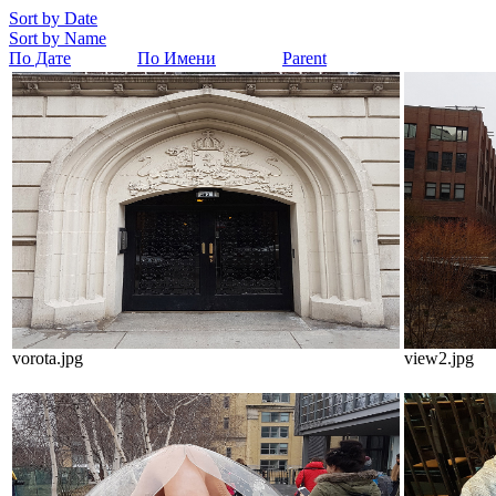
Sort by Date
Sort by Name
По Дате
По Имени
Parent
vorota.jpg
view2.jpg