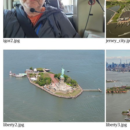
igor2.jpg
jersey_city.j
liberty2.jpg
liberty3.jpg