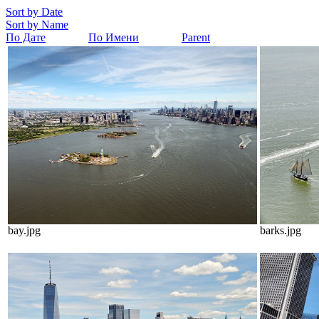
Sort by Date
Sort by Name
По Дате
По Имени
Parent
bay.jpg
barks.jpg