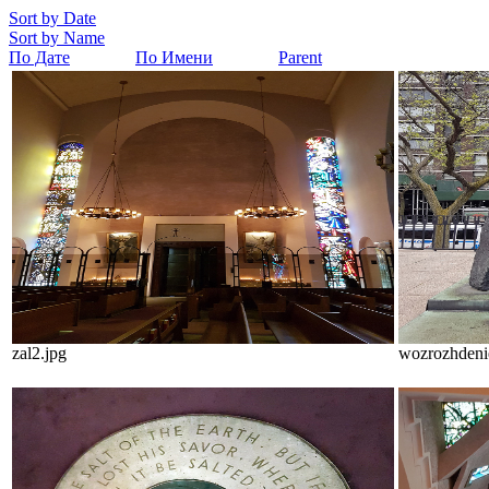
Sort by Date
Sort by Name
По Дате
По Имени
Parent
zal2.jpg
wozrozhdeni