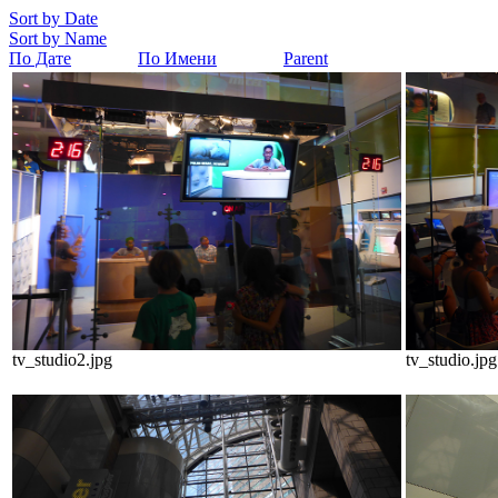
Sort by Date
Sort by Name
По Дате
По Имени
Parent
tv_studio2.jpg
tv_studio.jpg