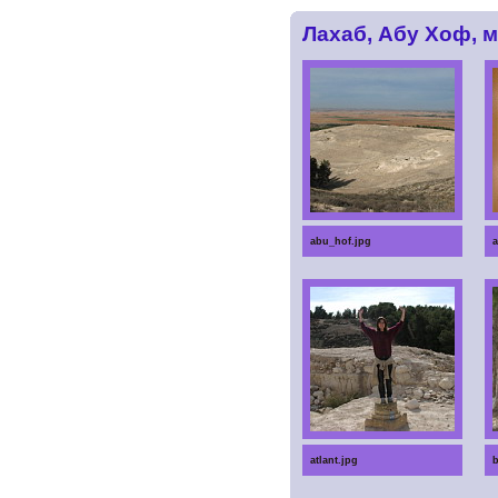
Лахаб, Абу Хоф, м
abu_hof.jpg
a
atlant.jpg
b