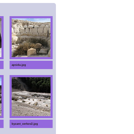
apsida.jpg
byzant_cerkov2.jpg