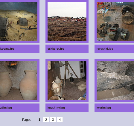
iarama.jpg
eshkolot.jpg
igrushki.jpg
adim.jpg
kuvshiny.jpg
kvarim.jpg
Pages:
1
2
3
4
Glucometers
Home Depot
Diapers
gift certificates
Massage chair
Epilators
Anti-Aging