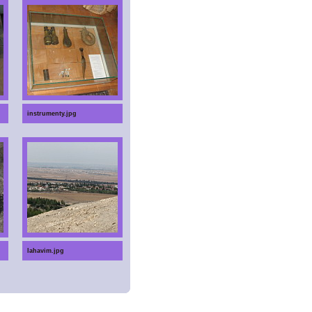
instrumenty.jpg
lahavim.jpg