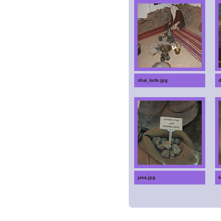
chai_kofe.jpg
d
java.jpg
k
Spoons
Beach resort