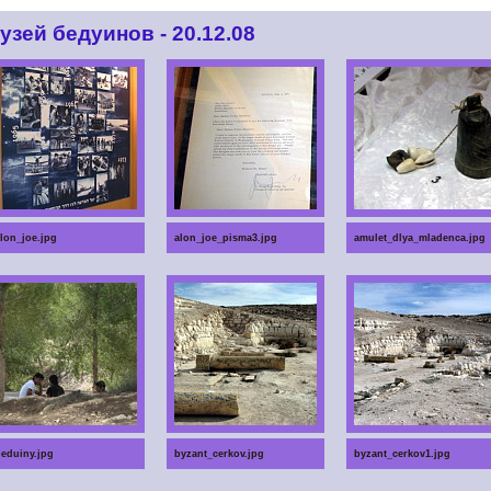
узей бедуинов - 20.12.08
lon_joe.jpg
alon_joe_pisma3.jpg
amulet_dlya_mladenca.jpg
eduiny.jpg
byzant_cerkov.jpg
byzant_cerkov1.jpg