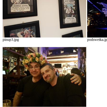
pinup3.jpg
podswetka.j