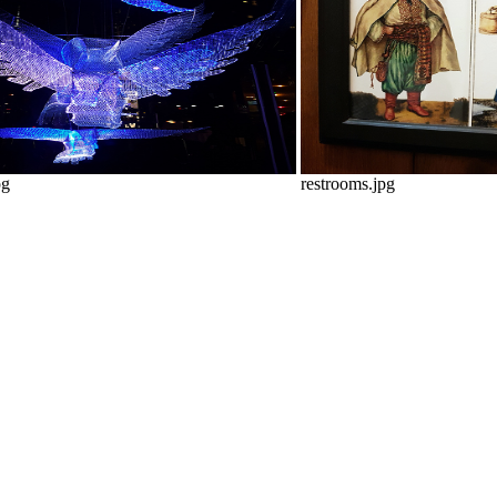
pg
restrooms.jpg