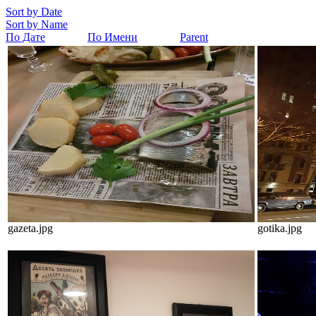
Sort by Date
Sort by Name
По Дате
По Имени
Parent
gazeta.jpg
gotika.jpg