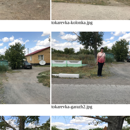
tokarevka-kolonka.jpg
tokarevka-garazh2.jpg