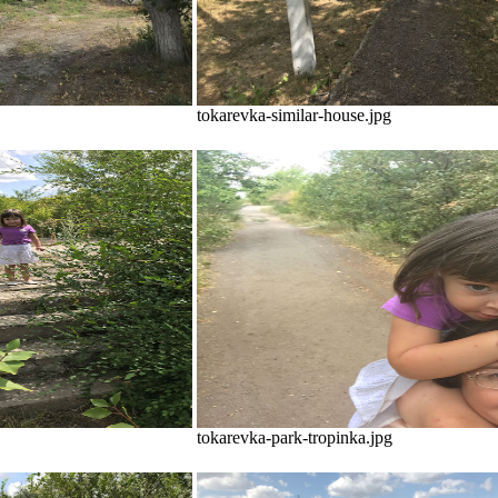
tokarevka-similar-house.jpg
tokarevka-park-tropinka.jpg