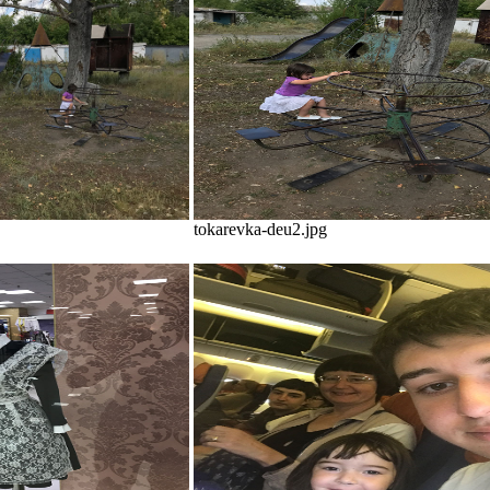
tokarevka-deu2.jpg