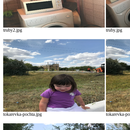
truby2.jpg
truby.jpg
tokarevka-pochta.jpg
tokarevka-po