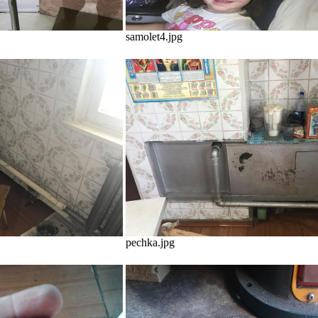
samolet4.jpg
pechka.jpg