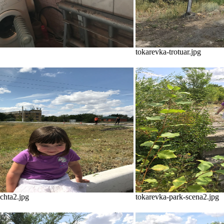
tokarevka-trotuar.jpg
chta2.jpg
tokarevka-park-scena2.jpg