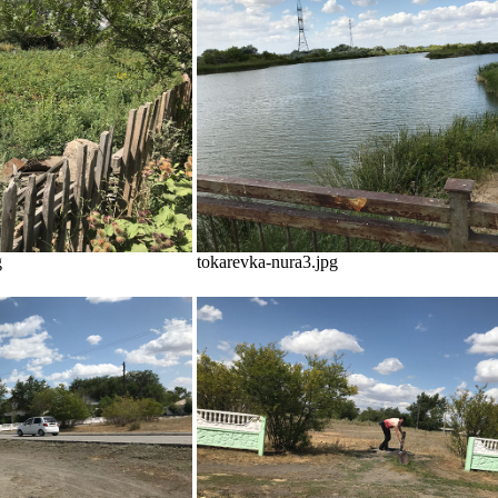
g
tokarevka-nura3.jpg