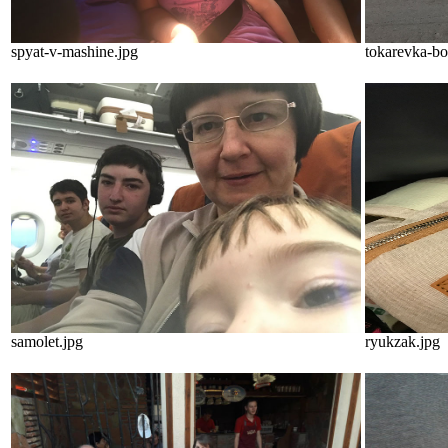
spyat-v-mashine.jpg
tokarevka-bo
samolet.jpg
ryukzak.jpg