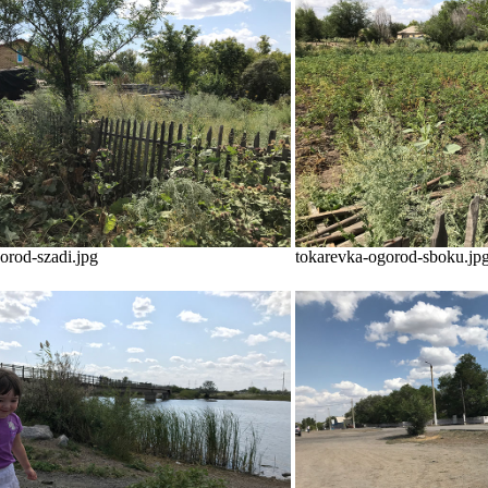
orod-szadi.jpg
tokarevka-ogorod-sboku.jp