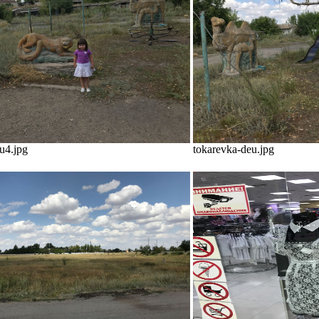
u4.jpg
tokarevka-deu.jpg