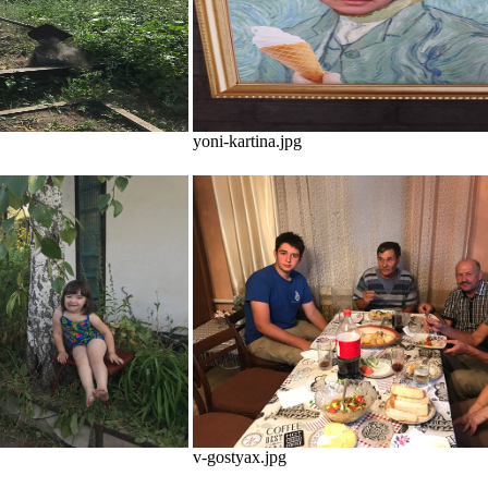
yoni-kartina.jpg
v-gostyax.jpg