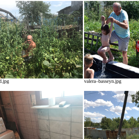
d.jpg
valera–basseyn.jpg