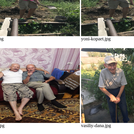
pg
yoni-kopaet.jpg
jpg
vasiliy-dana.jpg