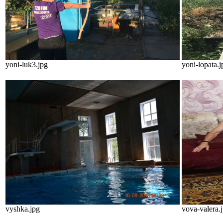
yoni-luk3.jpg
yoni-lopata.j
vyshka.jpg
vova-valera.