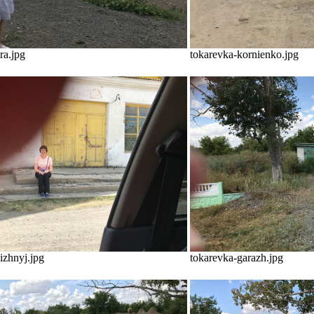
ra.jpg
tokarevka-kornienko.jpg
izhnyj.jpg
tokarevka-garazh.jpg