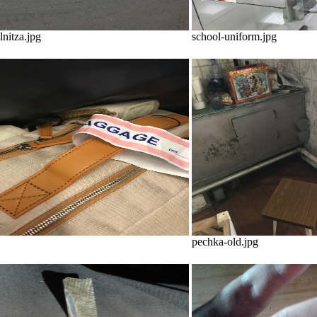
lnitza.jpg
school-uniform.jpg
pechka-old.jpg