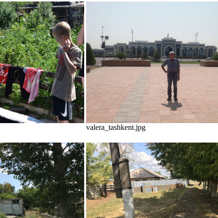
valera_tashkent.jpg