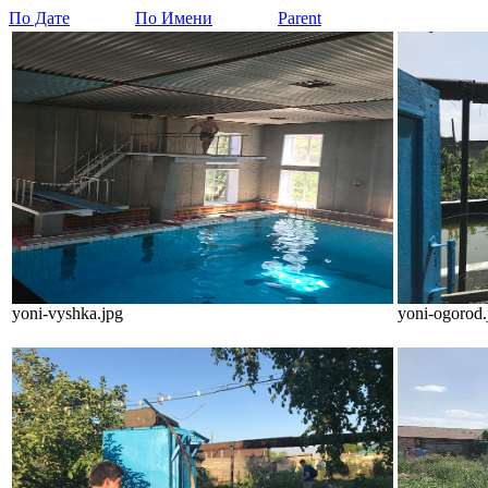
По Дате
По Имени
Parent
yoni-vyshka.jpg
yoni-ogorod.