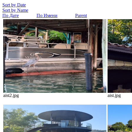
Sort by Date
Sort by Name
По Дате
По Имени
Parent
aist2.jpg
aist.jpg