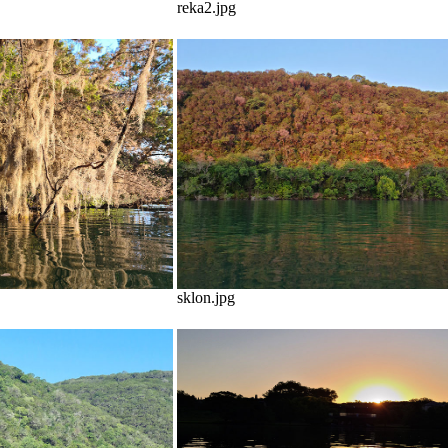
reka2.jpg
sklon.jpg