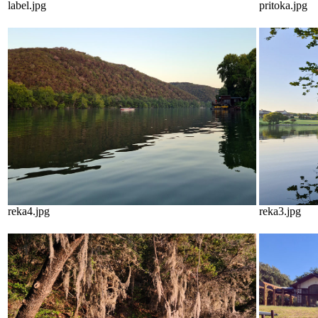
label.jpg
pritoka.jpg
reka4.jpg
reka3.jpg