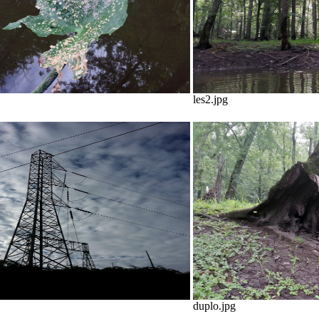
les2.jpg
duplo.jpg