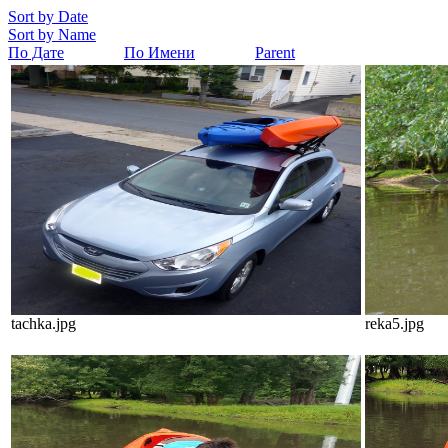
Sort by Date
Sort by Name
По Дате
По Имени
Parent
tachka.jpg
reka5.jpg