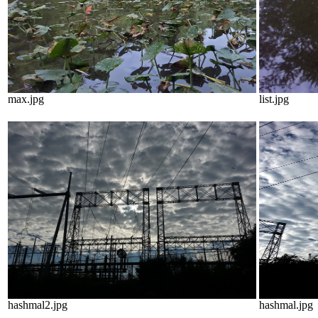
max.jpg
list.jpg
hashmal2.jpg
hashmal.jpg