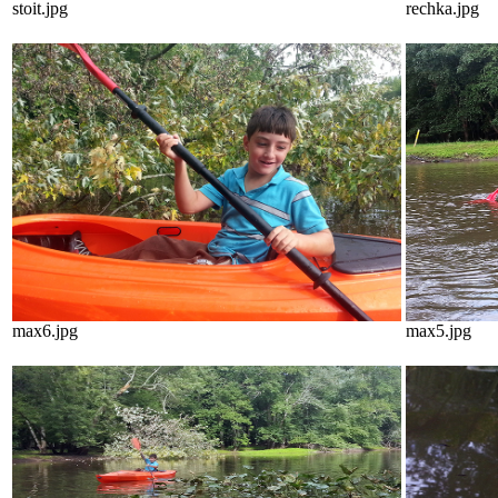
stoit.jpg
rechka.jpg
max6.jpg
max5.jpg