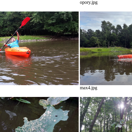
opory.jpg
max4.jpg