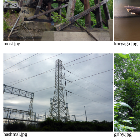
most.jpg
koryaga.jpg
hashmal.jpg
griby.jpg