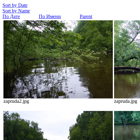
Sort by Date
Sort by Name
По Дате
По Имени
Parent
zapruda2.jpg
zapruda.jpg