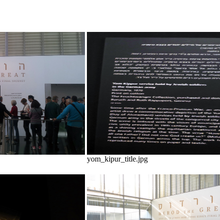
yom_kipur_title.jpg