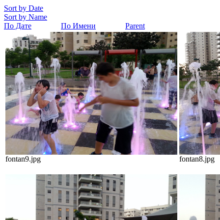
Sort by Date
Sort by Name
По Дате
По Имени
Parent
fontan9.jpg
fontan8.jpg