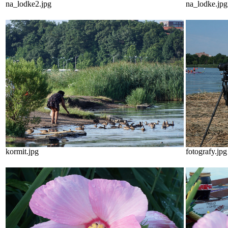
na_lodke2.jpg
na_lodke.jpg
kormit.jpg
fotografy.jpg