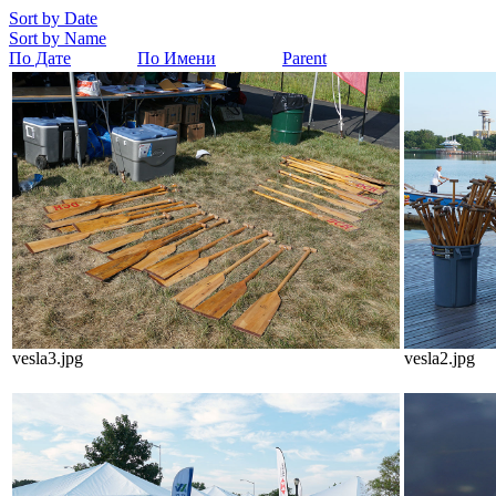
Sort by Date
Sort by Name
По Дате
По Имени
Parent
vesla3.jpg
vesla2.jpg