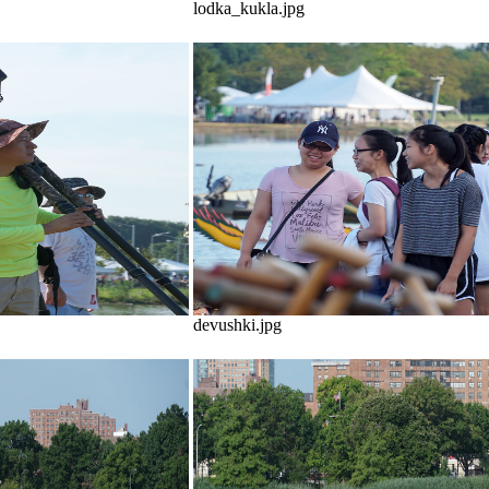
lodka_kukla.jpg
devushki.jpg