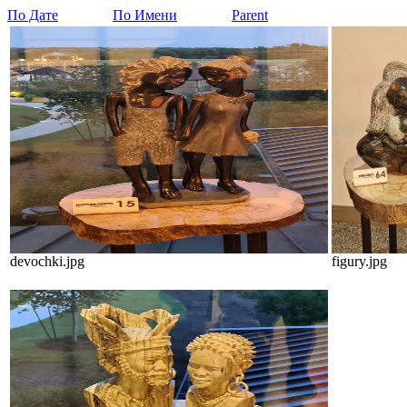
По Дате
По Имени
Parent
devochki.jpg
figury.jpg