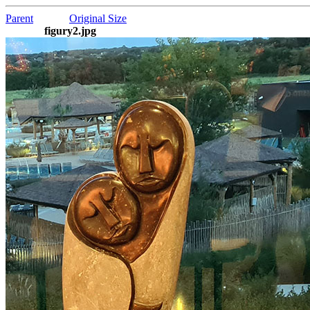
Parent
Original Size
figury2.jpg