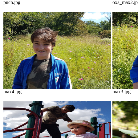
puch.jpg
oxa_max2.jp
max4.jpg
max3.jpg