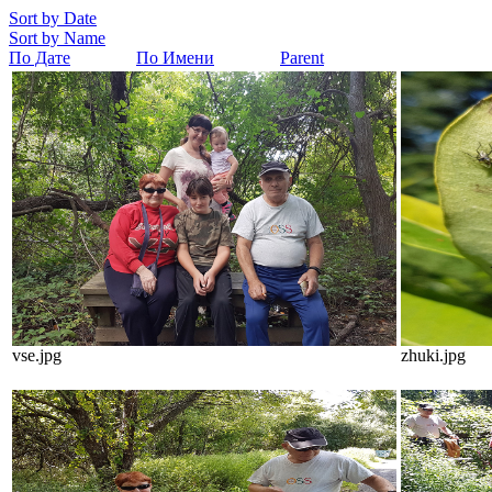
Sort by Date
Sort by Name
По Дате
По Имени
Parent
vse.jpg
zhuki.jpg