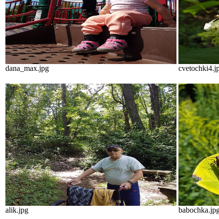
dana_max.jpg
cvetochki4.j
alik.jpg
babochka.jp