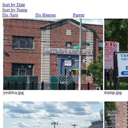
Sort by Date
Sort by Name
По Дате
По Имени
Parent
yeshiva.jpg
trump.jpg