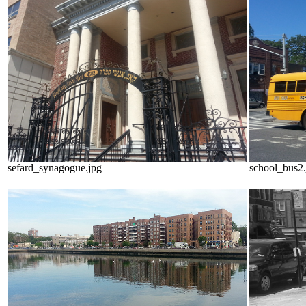
sefard_synagogue.jpg
school_bus2.