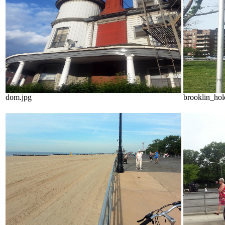
dom.jpg
brooklin_hol