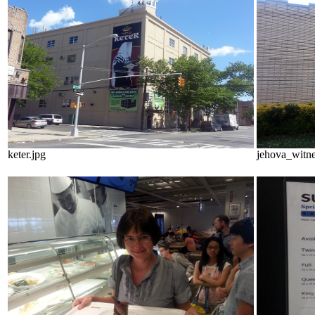
keter.jpg
jehova_witne