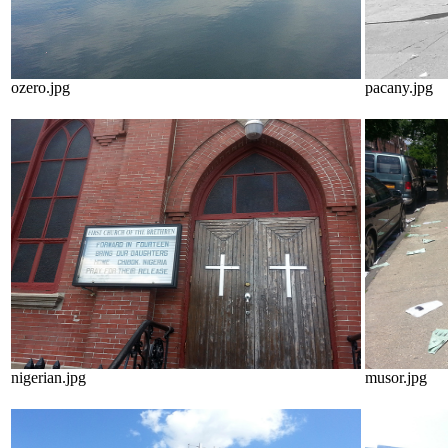
ozero.jpg
pacany.jpg
nigerian.jpg
musor.jpg