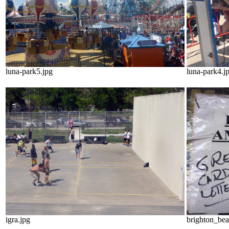
luna-park5.jpg
luna-park4.j
igra.jpg
brighton_bea