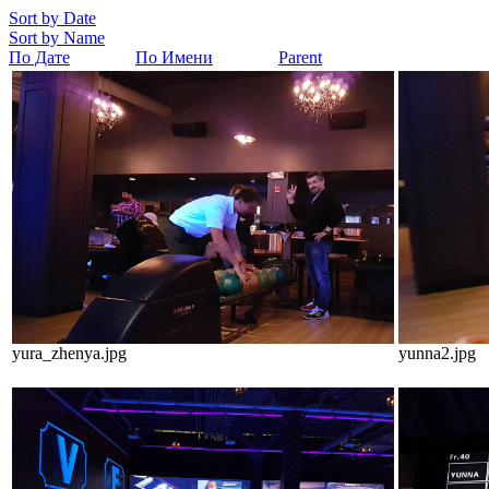
Sort by Date
Sort by Name
По Дате
По Имени
Parent
yura_zhenya.jpg
yunna2.jpg