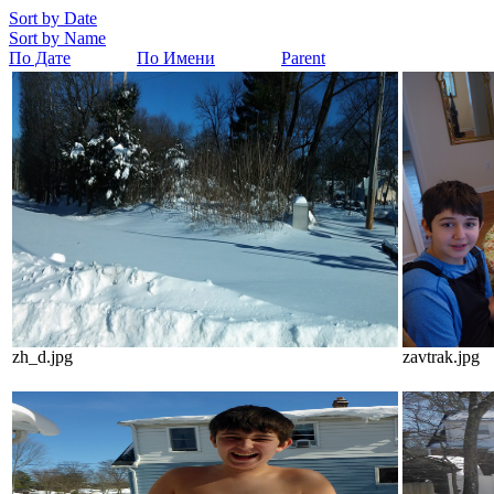
Sort by Date
Sort by Name
По Дате
По Имени
Parent
zh_d.jpg
zavtrak.jpg