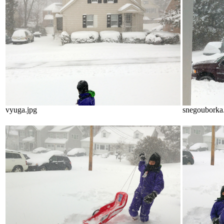
vyuga.jpg
snegouborka