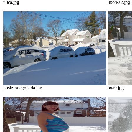
ulica.jpg
uborka2.jpg
posle_snegopada.jpg
oxa9.jpg