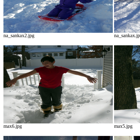
na_sankax2.jpg
na_sankax.j
max6.jpg
max5.jpg