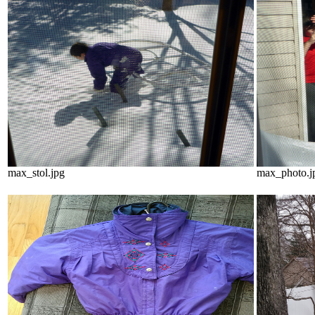
max_stol.jpg
max_photo.j