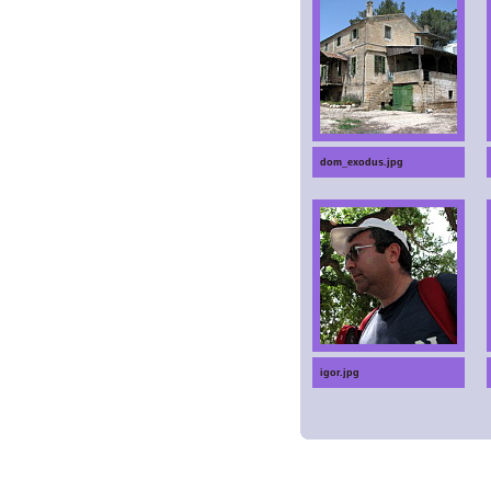
dom_exodus.jpg
igor.jpg