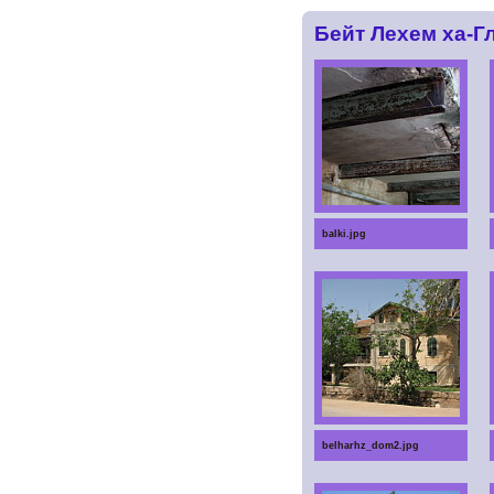
Бейт Лехем ха-Гл
balki.jpg
belharhz_dom2.jpg