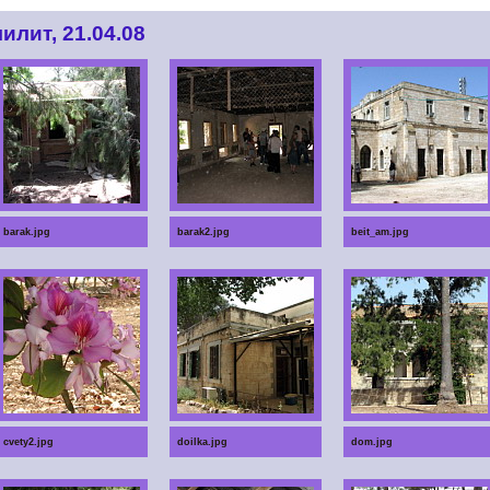
илит, 21.04.08
barak.jpg
barak2.jpg
beit_am.jpg
cvety2.jpg
doilka.jpg
dom.jpg