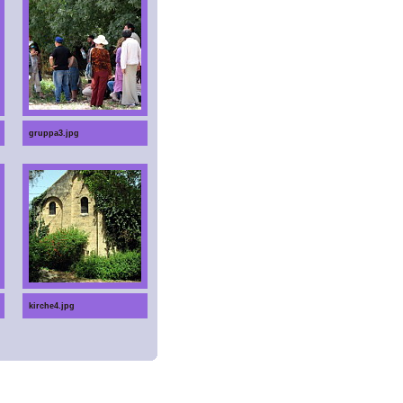
gruppa3.jpg
kirche4.jpg