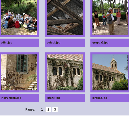
edim.jpg
golubi.jpg
gruppa2.jpg
instrumenty.jpg
kirche.jpg
kirche2.jpg
Pages:
1
2
3