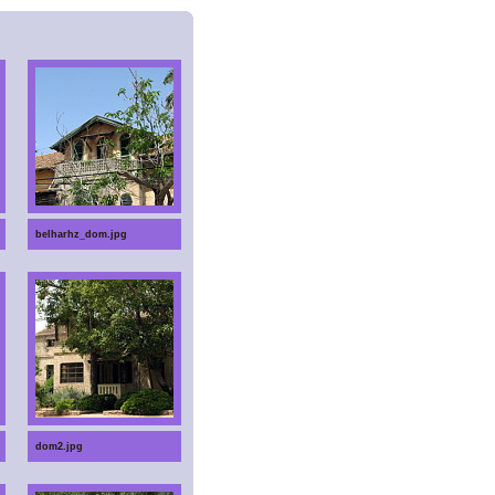
belharhz_dom.jpg
dom2.jpg