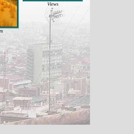
Views
um