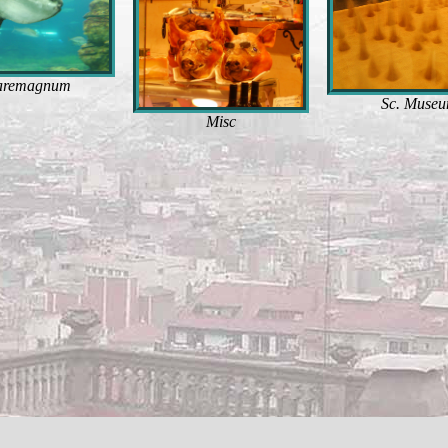
remagnum
Sc. Muse
Misc