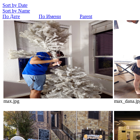
Sort by Date
Sort by Name
По Дате
По Имени
Parent
max.jpg
max_dana.jp