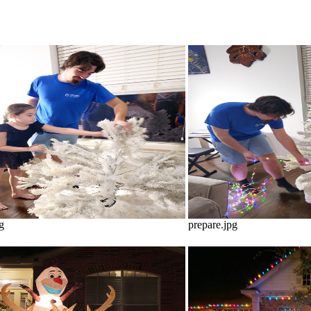
g
prepare.jpg