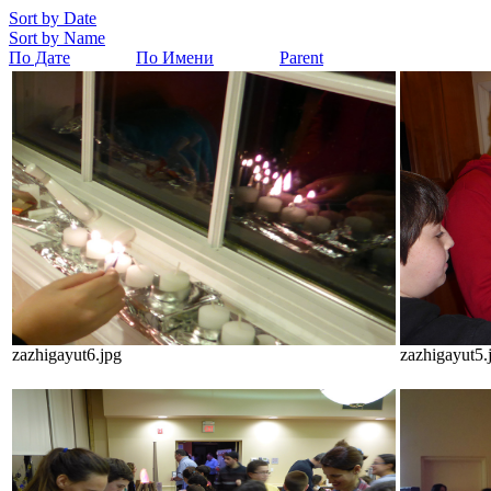
Sort by Date
Sort by Name
По Дате
По Имени
Parent
zazhigayut6.jpg
zazhigayut5.