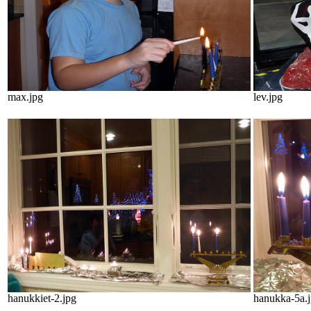
max.jpg
lev.jpg
hanukkiet-2.jpg
hanukka-5a.