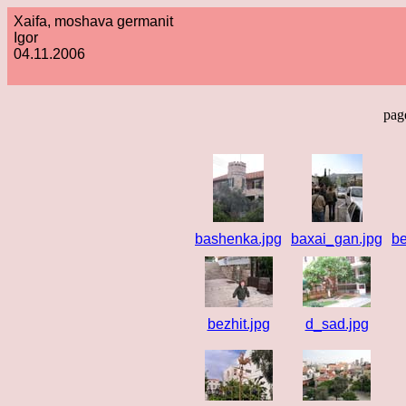
Xaifa, moshava germanit
Igor
04.11.2006
pag
bashenka.jpg
baxai_gan.jpg
be
bezhit.jpg
d_sad.jpg