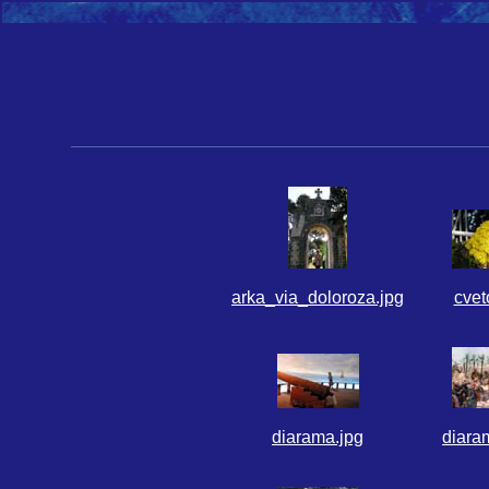
arka_via_doloroza.jpg
cvet
diarama.jpg
diara