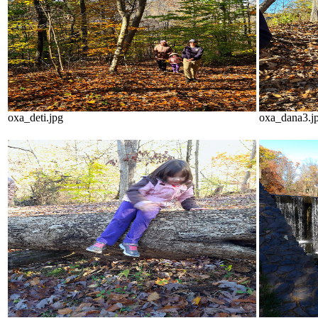
oxa_deti.jpg
oxa_dana3.j