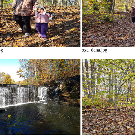
pg
oxa_dana.jpg