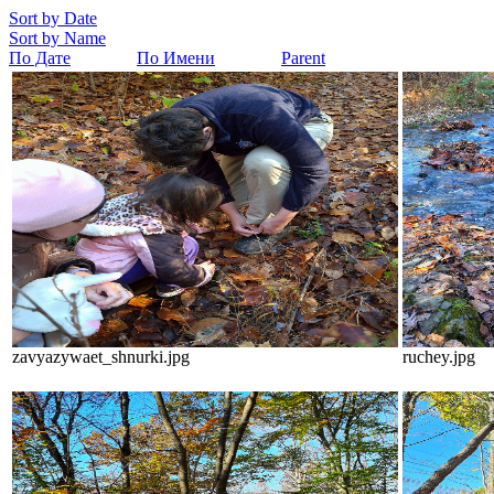
Sort by Date
Sort by Name
По Дате
По Имени
Parent
zavyazywaet_shnurki.jpg
ruchey.jpg