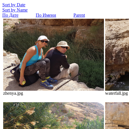
Sort by Date
Sort by Name
По Дате
По Имени
Parent
zhenya.jpg
waterfall.jpg