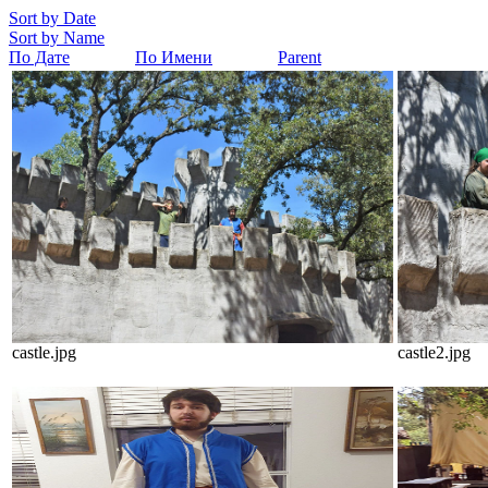
Sort by Date
Sort by Name
По Дате
По Имени
Parent
castle.jpg
castle2.jpg